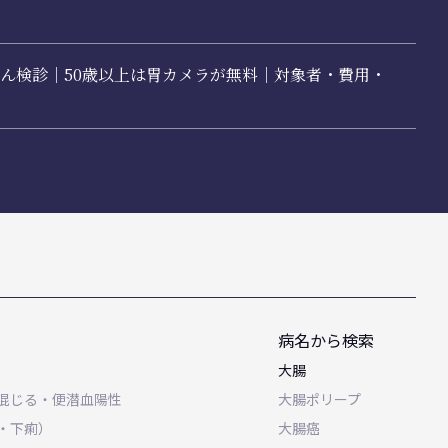
胃がん検診｜50歳以上は胃カメラが無料｜対象者・費用・
病名から検索
大腸
混じる・便潜血陽性
大腸ポリープ
・下痢）
大腸癌