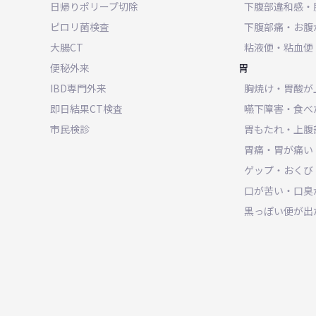
日帰りポリープ切除
下腹部違和感・
ピロリ菌検査
下腹部痛・お腹
大腸CT
粘液便・粘血便
便秘外来
胃
IBD専門外来
胸焼け・胃酸が
即日結果CT検査
嚥下障害・食べ
市民検診
胃もたれ・上腹
胃痛・胃が痛い
ゲップ・おくび
口が苦い・口臭
黒っぽい便が出