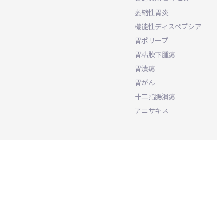
萎縮性胃炎
機能性ディスペプシア
胃ポリープ
胃粘膜下腫瘍
胃潰瘍
胃がん
十二指腸潰瘍
アニサキス