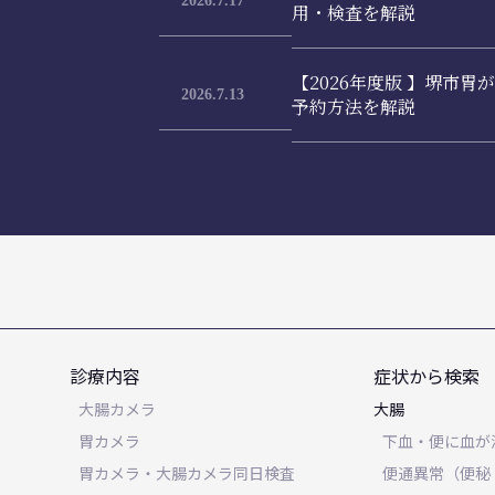
2026.7.17
用・検査を解説
【2026年度版 】堺市
2026.7.13
予約方法を解説
診療内容
症状から検索
大腸カメラ
大腸
胃カメラ
下血・便に血が
胃カメラ・大腸カメラ同日検査
便通異常（便秘