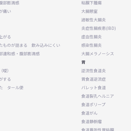
腹部膨満感
粘膜下腫瘍
が痛い
大腸憩室
過敏性大腸炎
炎症性腸疾患(IBD)
上がる
虚血性腸炎
たものが詰まる 飲み込みにくい
感染性腸炎
部違和感・腹部膨満感
大腸メラノーシス
胃
（噯）
逆流性食道炎
がする
胃食道逆流症
た タール便
バレット食道
食道裂孔ヘルニア
食道ポリープ
食道がん
食道静脈瘤
食道異所性胃粘膜