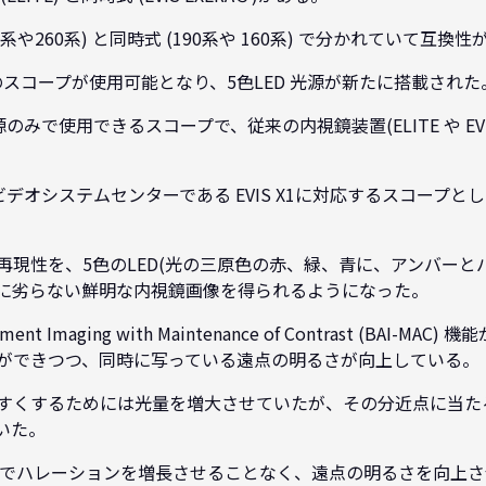
系や260系) と同時式 (190系や 160系) で分かれていて互換
方式のスコープが使用可能となり、5色LED 光源が新たに搭載された
新光源のみで使用できるスコープで、従来の内視鏡装置(ELITE や EVI
最新のビデオシステムセンターである EVIS X1に対応するスコープと
現性を、5色のLED(光の三原色の赤、緑、青に、アンバーとバ
に劣らない鮮明な内視鏡画像を得られるようになった。
tment Imaging with Maintenance of Contrast (BAI-
ができつつ、同時に写っている遠点の明るさが向上している。
すくするためには光量を増大させていたが、その分近点に当た
いた。
ることでハレーションを増長させることなく、遠点の明るさを向上