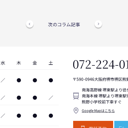
次のコラム記事
072-224-0
水
木
金
土
〒590-0946大阪府堺市堺区熊野
／
●
●
●
南海高野線 堺東駅より徒
南海本線 堺駅より堺東駅
／
●
●
／
熊野小学校前下車すぐ
Google Mapはこちら
／
●
●
●