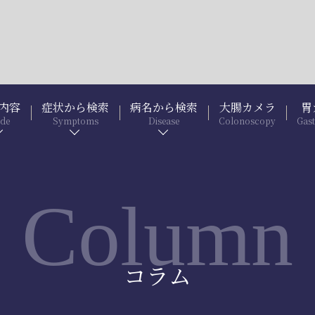
内容
症状から検索
病名から検索
大腸カメラ
胃
ide
Symptoms
Disease
Colonoscopy
Gas
Column
コラム