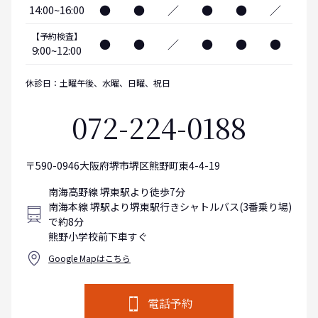
●
●
／
●
●
／
14:00~16:00
【予約検査】
●
●
／
●
●
●
9:00~12:00
休診日：土曜午後、水曜、日曜、祝日
072-224-0188
〒590-0946大阪府堺市堺区熊野町東4-4-19
南海高野線 堺東駅より徒歩7分
南海本線 堺駅より堺東駅行きシャトルバス(3番乗り場)
で約8分
熊野小学校前下車すぐ
Google Mapはこちら
電話予約