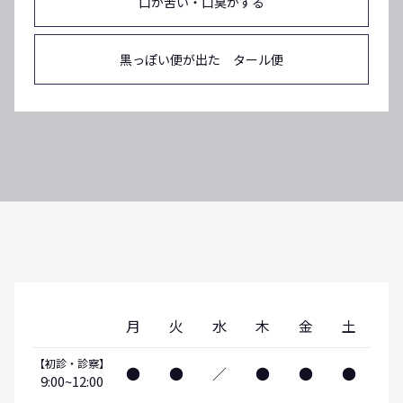
口が苦い・口臭がする
黒っぽい便が出た タール便
月
火
水
木
金
土
【初診・診察】
●
●
／
●
●
●
9:00~12:00