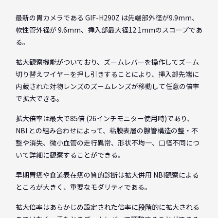
最新の胃カメラである GIF-H290Z は先端部外径が9.9mm、
軟性管外径が 9.6mm、挿入部最大径12.1mmのスコープであ
る。
拡大観察機能がついており、ズームレバーを操作してズーム
切り替えワイヤーを押し引きすることにより、挿入部先端に
内蔵された対物レンズのズームレンズが移動して任意の倍率
で拡大できる。
拡大倍率は最大で85倍 (26インチモニター使用時)であり、
NBI との組み合わせによって、粘膜表層の腺管構造の整・不
整や消失、微小血管の走行異常、形状不均一、口径不同につ
いて詳細に観察することができる。
早期胃癌や食道表在癌の質的診断は拡大併用 NBI観察による
ところが大きく、重要なモダリティである。
拡大倍率はあらかじめ設定された倍率に段階的に拡大される