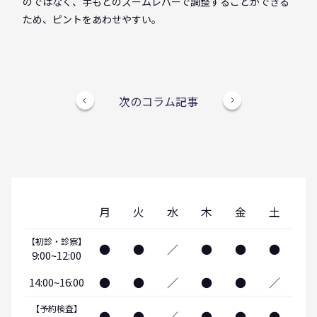
のではなく、手もとのズームレバーで調整することができる
ため、ピントをあわせやすい。
次のコラム記事
月
火
水
木
金
土
【初診・診察】
●
●
／
●
●
●
9:00~12:00
●
●
／
●
●
／
14:00~16:00
【予約検査】
●
●
／
●
●
●