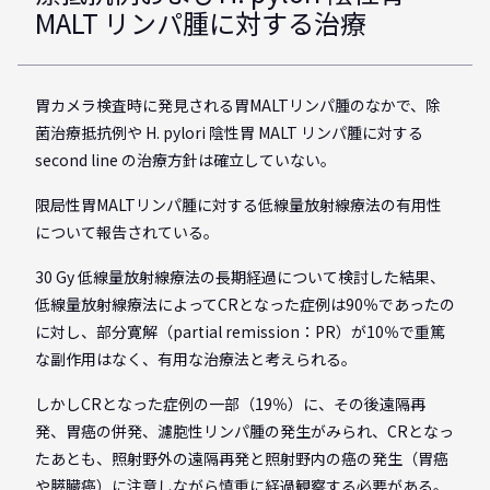
MALT リンパ腫に対する治療
胃カメラ検査時に発見される胃MALTリンパ腫のなかで、除
菌治療抵抗例や H. pylori 陰性胃 MALT リンパ腫に対する
second line の治療方針は確立していない。
限局性胃MALTリンパ腫に対する低線量放射線療法の有用性
について報告されている。
30 Gy 低線量放射線療法の長期経過について検討した結果、
低線量放射線療法によってCRとなった症例は90％であったの
に対し、部分寛解（partial remission：PR）が10％で重篤
な副作用はなく、有用な治療法と考えられる。
しかしCRとなった症例の一部（19％）に、その後遠隔再
発、胃癌の併発、濾胞性リンパ腫の発生がみられ、CRとなっ
たあとも、照射野外の遠隔再発と照射野内の癌の発生（胃癌
や膵臓癌）に注意しながら慎重に経過観察する必要がある。