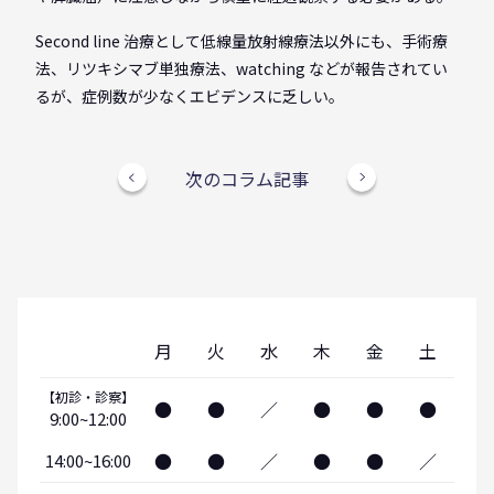
Second line 治療として低線量放射線療法以外にも、手術療
法、リツキシマブ単独療法、watching などが報告されてい
るが、症例数が少なくエビデンスに乏しい。
次のコラム記事
月
火
水
木
金
土
【初診・診察】
●
●
／
●
●
●
9:00~12:00
●
●
／
●
●
／
14:00~16:00