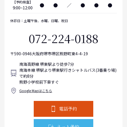
【予約検査】
●
●
／
●
●
●
9:00~12:00
休診日：土曜午後、水曜、日曜、祝日
072-224-0188
〒590-0946大阪府堺市堺区熊野町東4-4-19
南海高野線 堺東駅より徒歩7分
南海本線 堺駅より堺東駅行きシャトルバス(3番乗り場)
で約8分
熊野小学校前下車すぐ
Google Mapはこちら
電話予約
ネット予約