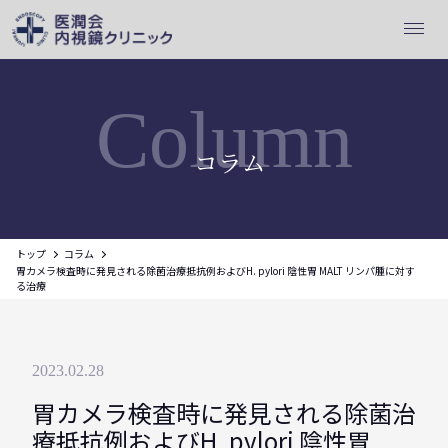
Column
コラム
トップ
コラム
胃カメラ検査時に発見される除菌治療抵抗例およびH. pylori 陰性胃 MALT リンパ腫に対す
る治療
2023.02.28
胃カメラ検査時に発見される除菌治
療抵抗例およびH. pylori 陰性胃