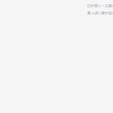
口が苦い・口臭
黒っぽい便が出