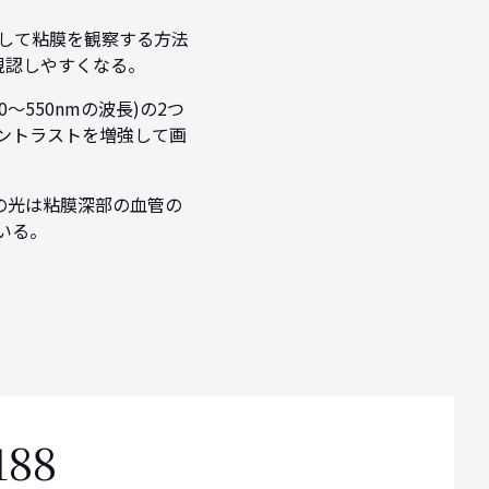
照射して粘膜を観察する方法
視認しやすくなる。
～550nmの波長)の2つ
ントラストを増強して画
の光は粘膜深部の血管の
いる。
188