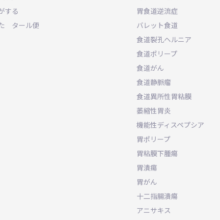
がする
胃食道逆流症
た タール便
バレット食道
食道裂孔ヘルニア
食道ポリープ
食道がん
食道静脈瘤
食道異所性胃粘膜
萎縮性胃炎
機能性ディスペプシア
胃ポリープ
胃粘膜下腫瘍
胃潰瘍
胃がん
十二指腸潰瘍
アニサキス