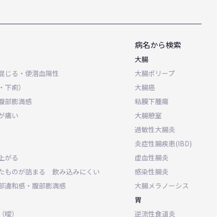
病名から検索
大腸
混じる・便潜血陽性
大腸ポリープ
・下痢）
大腸癌
腹部膨満感
粘膜下腫瘍
が痛い
大腸憩室
過敏性大腸炎
炎症性腸疾患(IBD)
上がる
虚血性腸炎
たものが詰まる 飲み込みにくい
感染性腸炎
部違和感・腹部膨満感
大腸メラノーシス
胃
（噯）
逆流性食道炎