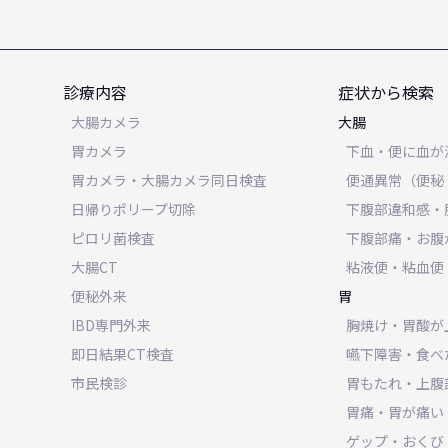
診療内容
症状から検索
大腸カメラ
大腸
胃カメラ
下血・便に血が
胃カメラ・大腸カメラ同日検査
便通異常（便秘
日帰りポリープ切除
下腹部違和感・
ピロリ菌検査
下腹部痛・お腹
大腸CT
粘液便・粘血便
便秘外来
胃
IBD専門外来
胸焼け・胃酸が
即日結果CT検査
嚥下障害・食べ
市民検診
胃もたれ・上腹
胃痛・胃が痛い
ゲップ・おくび