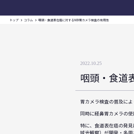
トップ
コラム
咽頭・食道表在癌に対するNBI胃カメラ検査の有用性
2022.10.25
咽頭・食道
胃カメラ検査の普及によ
同時に経鼻胃カメラの使
特に、食道表在癌の発見にお
域光観察）が開発・多用