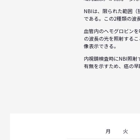
NBIは、限られた範囲（狭
である。この2種類の波
血管内のヘモグロビンを吸収
の波長の光を照射するこ
像表示できる。
内視鏡検査時にNBI照
有無を示すため、癌の早
月
火