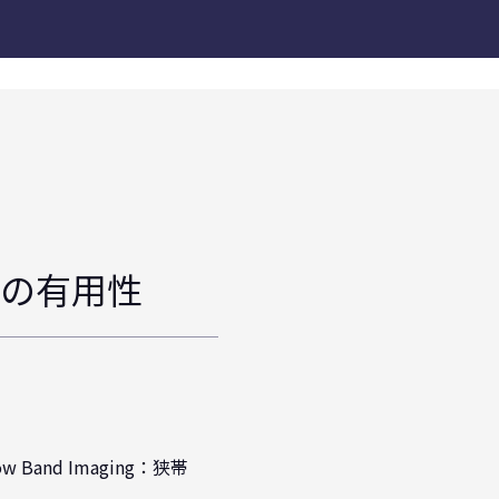
査の有用性
nd Imaging：狭帯