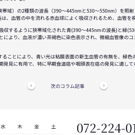
帯域）の2種類の波長（390～445nmと530～550nm）を
長は、血管の中を流れる赤血球によく吸収されるため、血管を
するように狭帯域化された青(390～445nmの波長)と緑(530
とにより、血液が濃い茶褐色に染色表示され、微細血管像のコ
射することにより、青い光は粘膜表面の新生血管の有無を、緑色
期発見に有用で、特に早期食道癌や咽頭表在癌の発見に適して
次のコラム記事
072-224-0
水
木
金
土