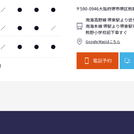
〒590-0946大阪府堺市堺区熊野
／
●
●
●
南海高野線 堺東駅より徒
南海本線 堺駅より堺東駅
／
●
●
／
熊野小学校前下車すぐ
Google Mapはこちら
／
●
●
●
電話予約
日