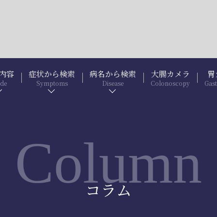
内容
症状から検索
病名から検索
大腸カメラ
胃
ide
Symptoms
Disease
Colonoscopy
Gas
Column
コラム