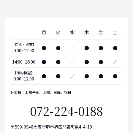
月
火
水
木
金
土
【初診・診察】
●
●
／
●
●
●
9:00~12:00
●
●
／
●
●
／
14:00~16:00
【予約検査】
●
●
／
●
●
●
9:00~12:00
休診日：土曜午後、水曜、日曜、祝日
072-224-0188
〒590-0946大阪府堺市堺区熊野町東4-4-19