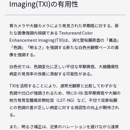
Imaging(TXI)の有用性
胃カメラや大腸カメラにより発見された早期癌に対する、新
たな画像強調内視鏡である Textureand Color
Enhancement Imaging(TXI)は、消化管粘膜表面の「構造」
「色調」「明るさ」を強調する新たな白色光観察ベースの画
像を強調する。
白色光では、色調変化に乏しい平坦な早期胃癌、大腸腫瘍性
病変の発見率の改善に貢献する可能性がある。
TXIを活用することにより、通常光観察と比較してわずかな
色調や凹凸が強調されるため、特に0-IIb 型早期胃癌や大腸の
側方発育型腫瘍非顆粒型（LST-NG）など、平坦で背景粘膜
との色調の差が乏しい病変に対する視認性の向上が期待され
る。
また、明るさ補正は、近景のハレーションを避けながら遠景