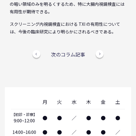
の暗い領域のみを明るくするため、特に大腸内視鏡検査には
有用性が期待できる。
スクリーニング内視鏡検査における TXI の有用性について
は、今後の臨床研究により明らかにされるべきである。
次のコラム記事
月
火
水
木
金
土
【初診・診察】
●
●
／
●
●
●
9:00~12:00
●
●
／
●
●
／
14:00~16:00