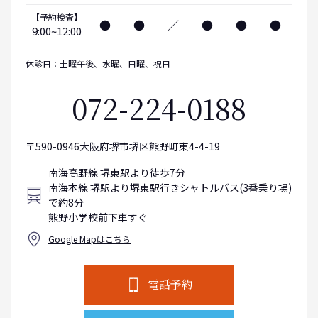
【予約検査】
●
●
／
●
●
●
9:00~12:00
休診日：土曜午後、水曜、日曜、祝日
072-224-0188
〒590-0946大阪府堺市堺区熊野町東4-4-19
南海高野線 堺東駅より徒歩7分
南海本線 堺駅より堺東駅行きシャトルバス(3番乗り場)
で約8分
熊野小学校前下車すぐ
Google Mapはこちら
電話予約