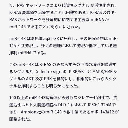
り、RAS ネットワークにより代償性シグナル が活性化され、
K-RAS 変異癌を治療することは困難である。K-RAS 及び K-
RAS ネットワークを多角的に抑制する主要な miRNA が
miR-143 であることが明らかにされた。
miR-143 は染色体 5q32-33 に局在し、その転写産物は miR-
145 と共発現し、多くの癌腫において発現が低下している癌
抑制 miRNA である。
このmiR-143 は K-RAS のみならずその下流の増殖を誘導す
るシグナル系（effector signal）PI3K/AKT と MAPK/ERK シ
グナルの AKT 及び ERK を標的にし、相乗的にこれらのシグ
ナルを抑制することも明らかになった。
100 以上のmiR-143誘導体から最もヌクレアーゼ耐性で、抗
癌活性はヒト大腸癌細胞株 DLD-1 において IC50: 1.32nM で
あり、Ambion 社のmiR-143 の数十倍であるmiR-143#12 が
開発された。