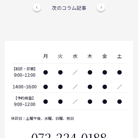
次のコラム記事
月
火
水
木
金
土
【初診・診察】
●
●
／
●
●
●
9:00~12:00
●
●
／
●
●
／
14:00~16:00
【予約検査】
●
●
／
●
●
●
9:00~12:00
休診日：土曜午後、水曜、日曜、祝日
072-224-0188