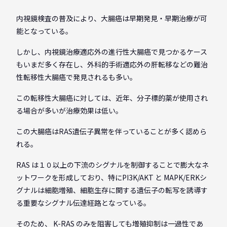
内視鏡検査の普及により、大腸癌は早期発見・早期治療が可
能となっている。
しかし、内視鏡治療適応外の進行性大腸癌で見つかるケース
もいまだ多く存在し、外科的手術適応外の肝転移などの難治
性転移性大腸癌で発見されるも多い。
この転移性大腸癌に対しては、近年、分子標的薬が使用され
る場合が多いが治療効果は低い。
この大腸癌はRAS遺伝子異常を伴っていることが多く認めら
れる。
RAS は１０以上の下流のシグナルを制御することで膨大なネ
ットワークを形成しており、特にPI3K/AKT と MAPK/ERKシ
グナルは細胞増殖、細胞生存に関する遺伝子の転写を誘導す
る重要なシグナル伝達経路となっている。
そのため、 K-RAS のみを阻害しても増殖抑制は一過性であ