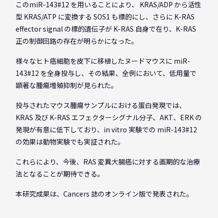
このmiR-143#12 を用いることにより、 KRAS/ADP から活性
型 KRAS/ATP に変換する SOS1 も標的にし、さらに K-RAS
effector signal の標的遺伝子が K-RAS 自身で在り、K-RAS
正の制御回路の存在が明らかになった。
様々なヒト癌細胞を皮下に移植したヌードマウスに miR-
143#12 を全身投与し、その結果、全例において、低用量で
顕著な腫瘍増殖抑制が見られた。
投与されたマウス腫瘍サンプルにおける蛋白発現では、
KRAS 及び K-RAS エフェクターシグナル分子、AKT、ERK の
発現が有意に低下しており、in vitro 実験での miR-143#12
の効果は動物実験でも実証された。
これらにより、今後、RAS 変異大腸癌に対する画期的な治療
法となることが期待できる。
本研究成果は、Cancers 誌のオンライン版で発表された。