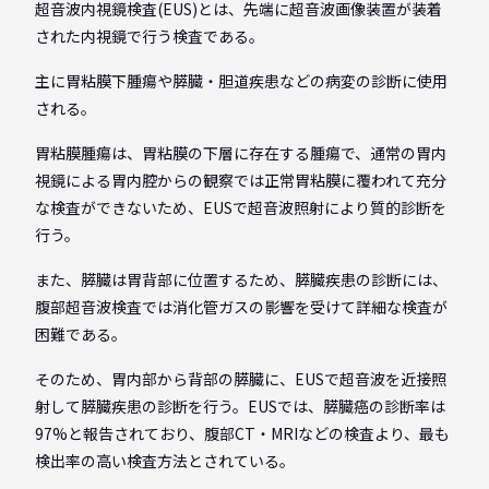
超音波内視鏡検査(EUS)とは、先端に超音波画像装置が装着
された内視鏡で行う検査である。
主に胃粘膜下腫瘍や膵臓・胆道疾患などの病変の診断に使用
される。
胃粘膜腫瘍は、胃粘膜の下層に存在する腫瘍で、通常の胃内
視鏡による胃内腔からの観察では正常胃粘膜に覆われて充分
な検査ができないため、EUSで超音波照射により質的診断を
行う。
また、膵臓は胃背部に位置するため、膵臓疾患の診断には、
腹部超音波検査では消化管ガスの影響を受けて詳細な検査が
困難である。
そのため、胃内部から背部の膵臓に、EUSで超音波を近接照
射して膵臓疾患の診断を行う。EUSでは、膵臓癌の診断率は
97%と報告されており、腹部CT・MRIなどの検査より、最も
検出率の高い検査方法とされている。