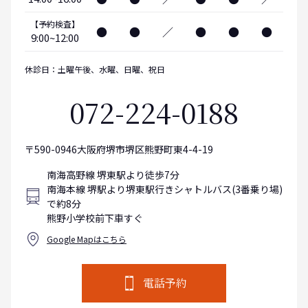
【予約検査】
●
●
／
●
●
●
9:00~12:00
休診日：土曜午後、水曜、日曜、祝日
072-224-0188
〒590-0946大阪府堺市堺区熊野町東4-4-19
南海高野線 堺東駅より徒歩7分
南海本線 堺駅より堺東駅行きシャトルバス(3番乗り場)
で約8分
熊野小学校前下車すぐ
Google Mapはこちら
電話予約