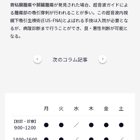
胃粘膜腫瘍や膵臓腫瘍が発見された場合、超音波ガイドによ
る腫瘍部の吸引穿刺が行われることが多い。この超音波内視
鏡下吸引生検術(EUS-FNA)とよばれる手技は入院が必要とな
るが、病理診断まで行うことができ、良・悪性判断が可能と
なる。
次のコラム記事
月
火
水
木
金
土
【初診・診察】
●
●
／
●
●
●
9:00~12:00
●
●
／
●
●
／
14:00~16:00