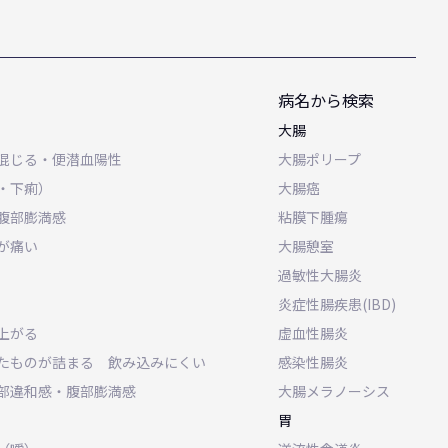
病名から検索
大腸
混じる・便潜血陽性
大腸ポリープ
・下痢）
大腸癌
腹部膨満感
粘膜下腫瘍
が痛い
大腸憩室
過敏性大腸炎
炎症性腸疾患(IBD)
上がる
虚血性腸炎
たものが詰まる 飲み込みにくい
感染性腸炎
部違和感・腹部膨満感
大腸メラノーシス
胃