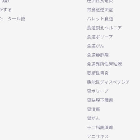
（噯）
逆流性食道炎
がする
胃食道逆流症
た タール便
バレット食道
食道裂孔ヘルニア
食道ポリープ
食道がん
食道静脈瘤
食道異所性胃粘膜
萎縮性胃炎
機能性ディスペプシア
胃ポリープ
胃粘膜下腫瘍
胃潰瘍
胃がん
十二指腸潰瘍
アニサキス