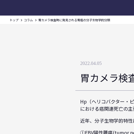
トップ
コラム
胃カメラ検査時に発見される胃癌の分子生物学的分類
2022.04.05
胃カメラ検
Hp（ヘリコバクター・
における癌関連死亡の主
近年、分子生物学的特性
①EBV陽性腫瘍(tumor posi