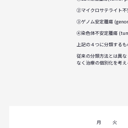
②マイクロサテライト不安定腫瘍(m
③ゲノム安定腫瘍 (genomica
④染色体不安定腫瘍 (tumors w
上記の４つに分類するも
従来の分類方法とは異な
なく治療の個別化を考え
月
火