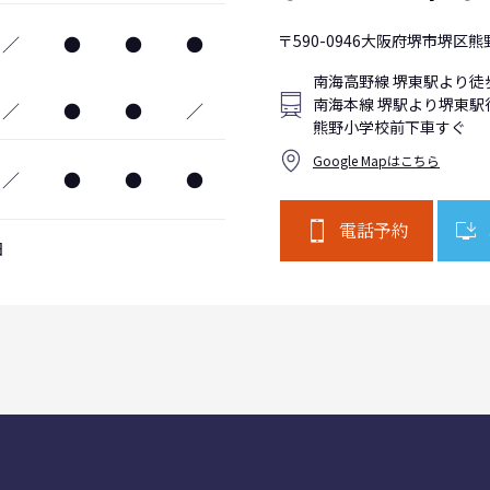
〒590-0946大阪府堺市堺区熊野
／
●
●
●
南海高野線 堺東駅より徒
南海本線 堺駅より堺東駅
／
●
●
／
熊野小学校前下車すぐ
Google Mapはこちら
／
●
●
●
電話予約
日