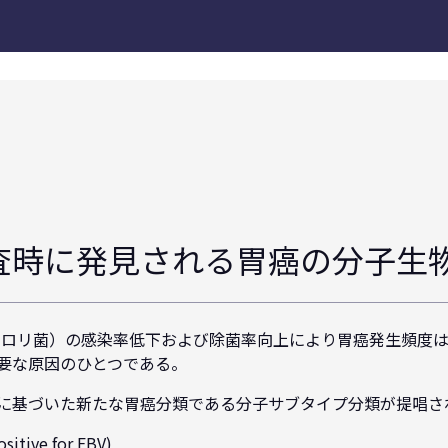
査時に発見される胃癌の分子生
ピロリ菌）の感染率低下および除菌率向上により胃癌発生頻度
要な原因のひとつである。
に基づいた新たな胃癌分類である分子サブタイプ分類が提唱さ
tive for EBV)