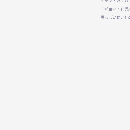
ゲップ・おくび
口が苦い・口臭
黒っぽい便が出