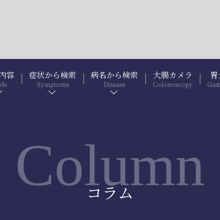
内容
症状から検索
病名から検索
大腸カメラ
胃
ide
Symptoms
Disease
Colonoscopy
Gas
Column
コラム