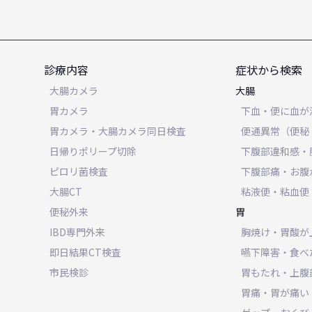
診療内容
症状から検索
大腸カメラ
大腸
胃カメラ
下血・便に血が
胃カメラ・大腸カメラ同日検査
便通異常（便秘
日帰りポリープ切除
下腹部違和感・
ピロリ菌検査
下腹部痛・お腹
大腸CT
粘液便・粘血便
便秘外来
胃
IBD専門外来
胸焼け・胃酸が
即日結果CT検査
嚥下障害・食べ
市民検診
胃もたれ・上腹
胃痛・胃が痛い