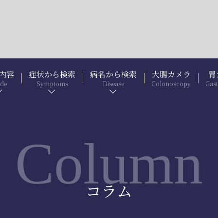
内容
症状から検索
病名から検索
大腸カメラ
胃
ide
Symptoms
Disease
Colonoscopy
Gas
Column
コラム