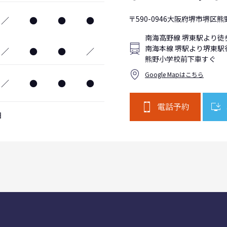
〒590-0946大阪府堺市堺区熊野
／
●
●
●
南海高野線 堺東駅より徒
南海本線 堺駅より堺東駅
／
●
●
／
熊野小学校前下車すぐ
Google Mapはこちら
／
●
●
●
電話予約
日