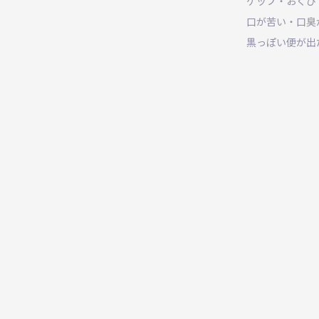
ゲップ・おくび
口が苦い・口臭
黒っぽい便が出