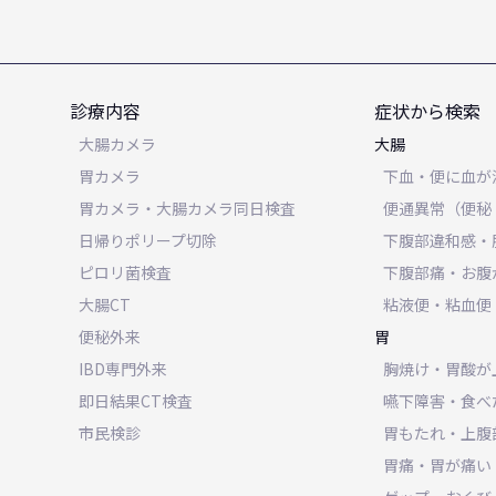
診療内容
症状から検索
大腸カメラ
大腸
胃カメラ
下血・便に血が
胃カメラ・大腸カメラ同日検査
便通異常（便秘
日帰りポリープ切除
下腹部違和感・
ピロリ菌検査
下腹部痛・お腹
大腸CT
粘液便・粘血便
便秘外来
胃
IBD専門外来
胸焼け・胃酸が
即日結果CT検査
嚥下障害・食べ
市民検診
胃もたれ・上腹
胃痛・胃が痛い