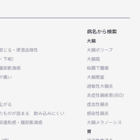
病名から検索
大腸
混じる・便潜血陽性
大腸ポリープ
・下痢）
大腸癌
腹部膨満感
粘膜下腫瘍
が痛い
大腸憩室
過敏性大腸炎
炎症性腸疾患(IBD)
上がる
虚血性腸炎
たものが詰まる 飲み込みにくい
感染性腸炎
部違和感・腹部膨満感
大腸メラノーシス
胃