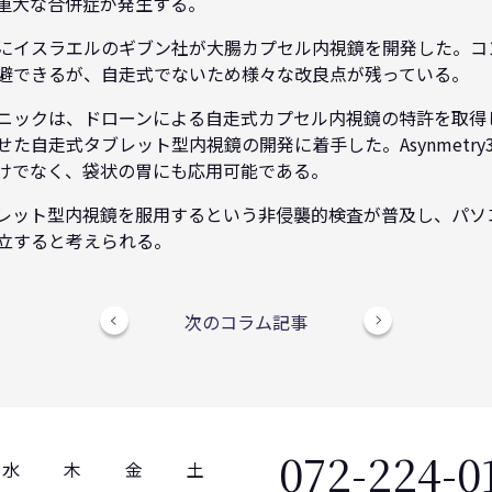
重大な合併症が発生する。
にイスラエルのギブン社が大腸カプセル内視鏡を開発した。コ
避できるが、自走式でないため様々な改良点が残っている。
ニックは、ドローンによる自走式カプセル内視鏡の特許を取得
た自走式タブレット型内視鏡の開発に着手した。Asynmetr
けでなく、袋状の胃にも応用可能である。
レット型内視鏡を服用するという非侵襲的検査が普及し、パソ
立すると考えられる。
次のコラム記事
072-224-0
水
木
金
土