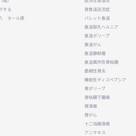
（噯）
逆流性食道炎
がする
胃食道逆流症
た タール便
バレット食道
食道裂孔ヘルニア
食道ポリープ
食道がん
食道静脈瘤
食道異所性胃粘膜
萎縮性胃炎
機能性ディスペプシア
胃ポリープ
胃粘膜下腫瘍
胃潰瘍
胃がん
十二指腸潰瘍
アニサキス